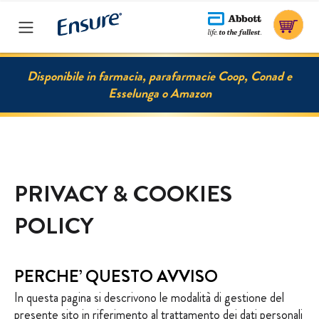
I NOSTRI PRODOTTI
Disponibile in farmacia, parafarmacie Coop, Conad e
Esselunga o Amazon
PER LA SALUTE DI
PER LA SALUTE DI
MUSCOLI E OSSA
MUSCOLI E OSSA
ENSURE
ENSURE ADVANCE
ADVANCE
BASE VEGETALE
PRIVACY & COOKIES
POLICY
PERCHE’ QUESTO AVVISO
HMB
In questa pagina si descrivono le modalità di gestione del
presente sito in riferimento al trattamento dei dati personali
NUTRIZIONE