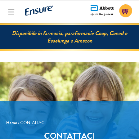
I NOSTRI PRODOTTI
Disponibile in farmacia, parafarmacie Coop, Conad e
Esselunga o Amazon
PER LA SALUTE DI
PER LA SALUTE DI
MUSCOLI E OSSA
MUSCOLI E OSSA
ENSURE
ENSURE ADVANCE
ADVANCE
BASE VEGETALE
Home
/ CONTATTACI
CONTATTACI